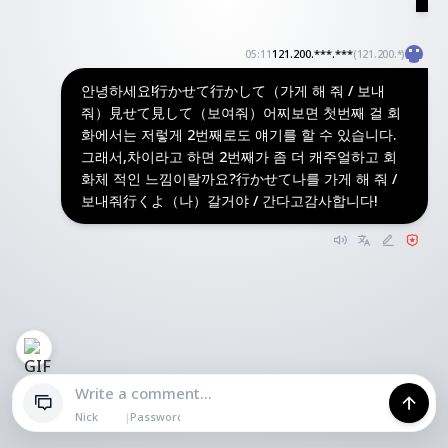
121.200.***.***
05:11
(121.200.*
)
안녕하세요!​行かせて行かして（가게 해 줘 / 보내
줘）​見せて見して（보여줘）​어찌보면 첫번째 걸 회
화에서는 저렇게 2번째로도 얘기를 할 수 있습니다.​
그래서,차이라고 하면 ​2번째가 좀 더 캐주얼하고 회
화체 적인 느낌이랄까요?​行かせて나를 가게 해 줘 /
보내줘​行くよ（나）갈거야 / 간다고​감사합니다!
|